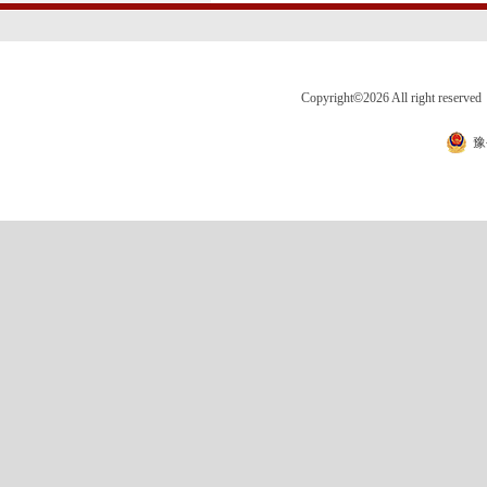
Copyright
©
2026 All right 
豫