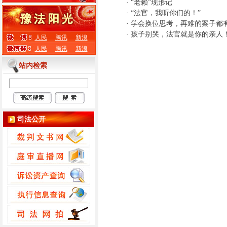
·
“老赖”现形记
·
“法官，我听你们的！”
·
学会换位思考，再难的案子都
·
孩子别哭，法官就是你的亲人
人民
腾讯
新浪
人民
腾讯
新浪
站内检索
司法公开