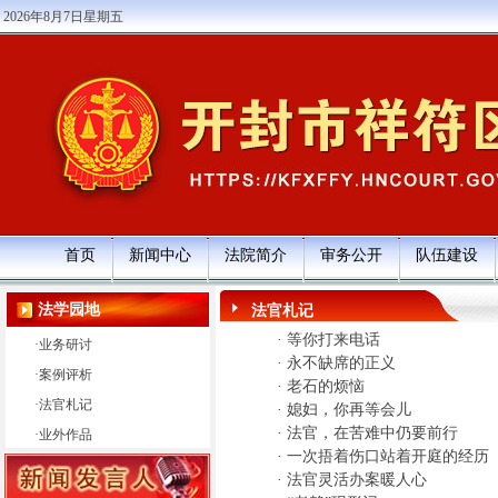
2026年8月7日星期五
首页
新闻中心
法院简介
审务公开
队伍建设
法学园地
法官札记
·
等你打来电话
·
业务研讨
·
永不缺席的正义
·
案例评析
·
老石的烦恼
·
法官札记
·
媳妇，你再等会儿
·
法官，在苦难中仍要前行
·
业外作品
·
一次捂着伤口站着开庭的经历
·
法官灵活办案暖人心