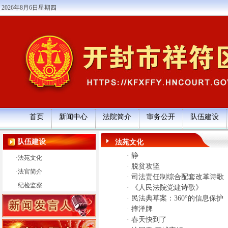
2026年8月6日星期四
首页
新闻中心
法院简介
审务公开
队伍建设
队伍建设
法苑文化
·
静
·
法苑文化
·
脱贫攻坚
·
法官简介
·
司法责任制综合配套改革诗歌
·
纪检监察
·
《人民法院党建诗歌》
·
民法典草案：360°的信息保护
·
摔洋牌
·
春天快到了