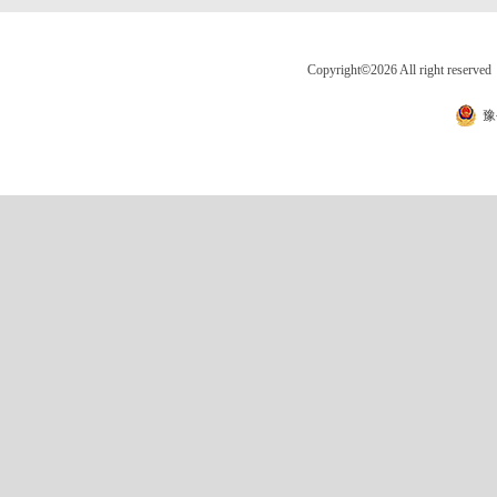
Copyright
©
2026 All right 
豫