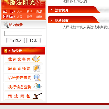
·
沁园春.江城安好
法官简介
人民
腾讯
新浪
人民
腾讯
新浪
纪检监察
站内检索
·
人民法院审判人员违法审判责任
司法公开