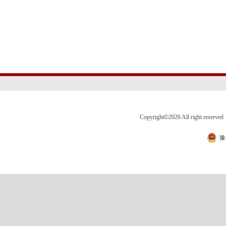
Copyright
©
2026 All right 
豫