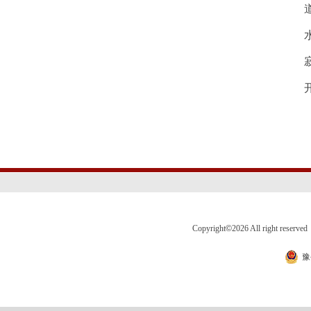
Copyright
©
2026 All right 
豫