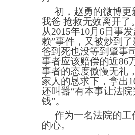
初，赵勇的微博更
我爸 抢救无效离开了
从2
015
年
1
0
月
6日事
赖”事件，又被炒到
爸到死也没等到肇事
事者应该赔偿的近8
6
事者的态度傲慢无礼
家人的恳求下，拿出
1
还叫嚣
“有本事让法
钱”。
作为一名法院的工
的心。