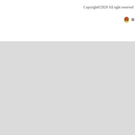
Copyright
©
2026 All right 
豫