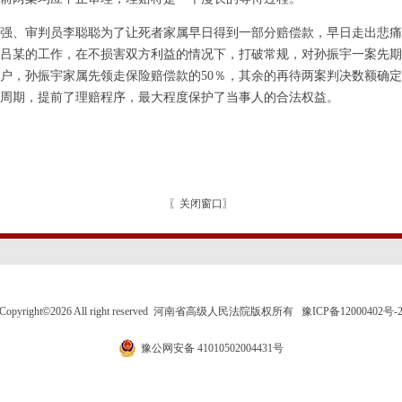
强、审判员李聪聪为了让死者家属早日得到一部分赔偿款，早日走出悲痛
吕某的工作，在不损害双方利益的情况下，打破常规，对孙振宇一案先期
户，孙振宇家属先领走保险赔偿款的50％，其余的再待两案判决数额确
周期，提前了理赔程序，最大程度保护了当事人的合法权益。
〖
关闭窗口
〗
Copyright
©
2026 All right reserved 河南省高级人民法院版权所有
豫ICP备12000402号-
豫公网安备 41010502004431号