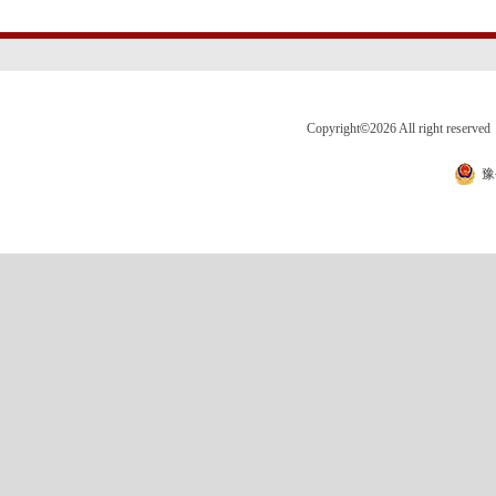
Copyright
©
2026 All right 
豫