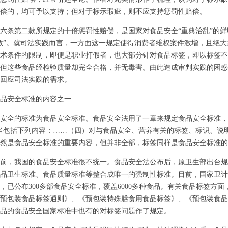
偿的，均可予以支持；但对于标示瑕疵，则不应支持惩罚性赔偿。
条第二款所规定的十倍惩罚性赔偿，是国家对食品安全“重典治乱”的鲜
数”。就司法实践而言，一方面这一规定使得消费者维权案件激增，且绝
术条件的限制，即便是职业打假者，也大部分针对食品标签，即以标签不
但这些食品经检验质量却完全合格，并无毒害。由此造成审判实践的困惑
回应司法实践的需求。
安全标准的内容之一
全的标准为食品安全标准。食品安全法用了一章来规定食品安全标准，
当包括下列内容：……（四）对与食品安全、营养有关的标签、标识、说
然是食品安全标准的重要内容，但并非全部，标签同样是食品安全标准的
，我国的食品安全标准很不统一。食品安全法公布后，原卫生部出台规
品卫生标准、食品质量标准等整合成唯一的强制性标准。目前，国家卫计
，已公布300多部食品安全标准，覆盖6000多种食品。有关食品标签方
预包装食品标签通则》、《预包装特殊膳食用食品标签》、《预包装食品
品的食品安全国家标准中也有的对标签问题作了规定。