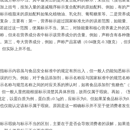
或成分标示不当。其中最突出的是对复合配料的标示，未按照《预包装食
加上括号，按加入量的递减顺序标示复合配料的原始配料。例如，有的产
标示植脂末的原始配料如氢化植物油、乳化剂、葡萄糖浆等。二是营养成
复杂，主要有：第一，营养标示超过国家标准允许的误差范围，如能量、
值，若超过这一范围，便属标示不当。第二，对除能量和核心营养素之外的
称，但未在营养成分表中标示该营养成分的含量。例如，声称含有各种微
。第三，夸大营养成分，例如，声称产品富硒（0.04微克-0.3微克），
克）但实际上并不低。
标示内容虽与食品安全标准中的规定有所出入，但一般人仍能知悉标示
误的行为。例如，对于食品添加剂，标示名称应与国家标准中的规范名称
示名称与规范名称之间的对应关系的辨认时，如将食品添加剂“焦糖色”（
，但一般人显然能根据标示清楚其具体所指，故而仅属于瑕疵。再如，《
规定，以蛋白质为例，蛋白质≤0.5g的，应标示为0。但如果某食品标示为0
也仅能认定该标示属于瑕疵。原因是这一精确标示并不至于使消费者发生
示瑕疵与标示不当的区别，主要在于是否会导致消费者的误解，如果造