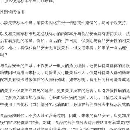
，那么便是标示不当而非瑕疵。
性赔偿的适用
缺失或标示不当，消费者因此主张十倍惩罚性赔偿的，均可予以支持。
及相关国家标准规定必须标示的内容本身与食品安全具有密切关联，法
后有着深刻的考量。例如，食品的生产日期、保质期与食品安全性的相关
称、地址，看似和食品安全无直接关系，但反过来看，如果某一食品连生
吗？
食品安全的关系，不仅要从一般人的角度理解，还要从特殊群体的角度
糖或阿巴斯甜而未标明，对普通人可能关系不大，但是对特殊人群如糖尿
配料具有特殊过敏体质的人同样如此，如未标明，食用后同样可能造成危
关注不仅要关注显见的危害，更要关注潜在的危害，即引发慢性病的危
，过多摄入将增加心脏病、心脑血管疾病的危险，因此，《预包装食品营
中使用了氢化和（或）部分氢化油脂时，必须在营养成分表中标示反式脂
品短缺时代，不少人甚至营养过剩。因此，未来的食品安全，应更加注
吃得好”向“吃得健康”转变。对此，食品的营养成分表对合理膳食有着重要
少健身爱好者也早已对能量和营养进行了“量入为出”的控制，虽然当前