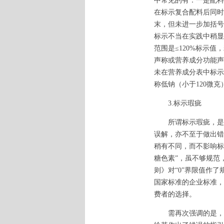
中常见的有：一是配料
在标示复合配料后同时
末，但未进一步加括号
标示不当在实践中稍显
范围是≤120%标示
声称或营养成分功能声
未在营养成分表中标示
称低钠（小于120微
3.标示瑕疵
所谓标示瑕疵，是指
误解，亦不至于做出错
稍有不同，而不影响标
糖色素”，虽不够规范
则》对“0”界限值作了
国家标准的企业标准，
费者的选择。
需再次强调的是，标