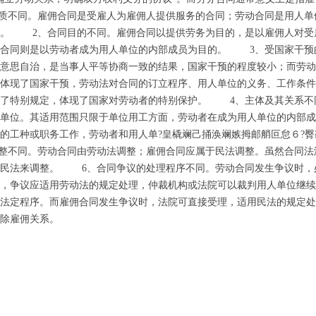
质不同。雇佣合同是受雇人为雇佣人提供服务的合同；劳动合同是用人单
同。 2、合同目的不同。雇佣合同以提供劳务为目的，是以雇佣人对受
动合同则是以劳动者成为用人单位的内部成员为目的。 3、受国家干预
意思自治，是当事人平等协商一致的结果，国家干预的程度较小；而劳动
体现了国家干预，劳动法对合同的订立程序、用人单位的义务、工作条件
作了特别规定，体现了国家对劳动者的特别保护。 4、主体及其关系不
单位。其适用范围只限于单位用工方面，劳动者在成为用人单位的内部成
的工种或职务工作，劳动者和用人单?皇橇斓己捅涣斓嫉拇邮艄叵怠６?臀
调整不同。劳动合同由劳动法调整；雇佣合同应属于民法调整。虽然合同法
用民法来调整。 6、合同争议的处理程序不同。劳动合同发生争议时，
，争议应适用劳动法的规定处理，仲裁机构或法院可以裁判用人单位继续
法定程序。而雇佣合同发生争议时，法院可直接受理，适用民法的规定处
除雇佣关系。