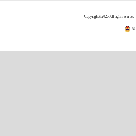
Copyright
©
2026 All right 
豫