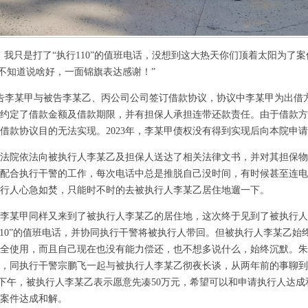
，我只是打了“执行110”的值班电话，没想到这大热天你们顶着太阳为了
.实在不知道说啥好，一面锦旗表达感谢！”
6日原告李某甲与被告李某乙、丙公司公司签订借款协议，协议中李某甲为出
约定了借款金额及借款期限，并有担保人承担连带还款责任。由于借款方
借款协议目的无法实现。2023年，李某甲债权没有得到实现后向本院申
法院依法向被执行人李某乙及担保人送达了相关法律文书，并对其担保物
配合执行干警的工作，每次电话中总是推脱自己没时间，有时候甚至连电
行人心急如焚，只能时不时的去被执行人李某乙居住地遛一下。
李某甲同样又来到了被执行人李某乙的居住地，这次终于见到了被执行人
110”的值班电话，并协同执行干警将被执行人带回。但被执行人李某乙始
全使用，而且自己现在也没有能力偿还，也不想多说什么，始终沉默。朱
，同执行干警宗鹏飞一起与被执行人李某乙彻夜长谈，从两年前的事聊到
至次日下午，被执行人李某乙表示愿意先凑50万元，希望可以和申请执行人达
案件达成和解。