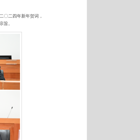
席二〇二四年新年贺词，
宗旨。