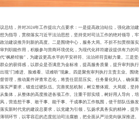
议总结，并对2024年工作提出六点要求：一是提高政治站位，强化政治
想为指导，贯彻落实习近平法治思想，坚持党对司法工作的绝对领导，牢
政治建设推升到新的高度。二是围绕中心，服务大局。不折不扣贯彻落实
审判职能作用，积极参与营商环境优化，为现代化祥符建设提供有力的司
代“枫桥经验”，为建设更高水平的平安祥符、法治祥符贡献力量。三是
群众的获得感，以群众是否满意为金标准，提高服务质量，提升审判执行
出现“门难进、脸难看、话难听”现象。四是聚焦审判执行主责主业。围绕开封
督管理，推动案件评查常态化，将责任层层压实、任务量化到人，确保案
落实严要求，锻造过硬队伍。完善奖惩机制，树立整体观、大局观，坚持
从集体，从整体的高度推进各项工作。注重干部实绩，树好用人导向，培
风，营造想干事、敢干事、能干事、干成事的工作氛围，使干部队伍焕发
落实新时代党的建设总要求，以党建为引领，弘扬求真务实的精神，提升
薄弱环节，以零容忍的态度惩治司法腐败，把全面从严治党向纵深推进。