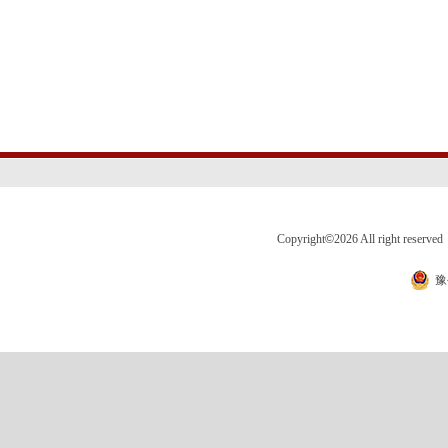
Copyright
©
2026 All right 
豫