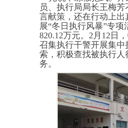
员、执行局局长王梅芳
言献策，还在行动上出
展“冬日执行风暴”专
820.12
万元。
2
月
12
日，
召集执行干警开展集中
索，积极查找被执行人
务。