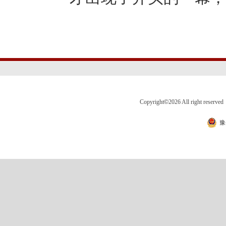
Copyright
©
2026 All right 
豫