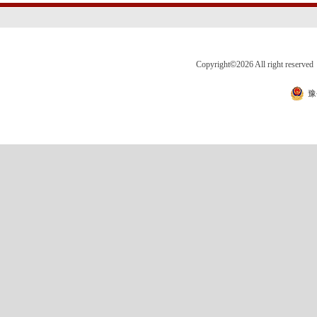
Copyright
©
2026 All right 
豫